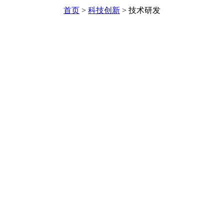
首页
>
科技创新
> 技术研发