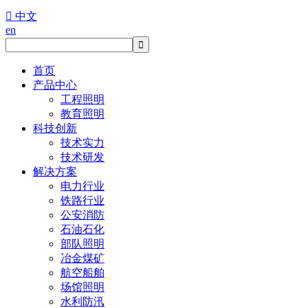

中文
en
首页
产品中心
工程照明
教育照明
科技创新
技术实力
技术研发
解决方案
电力行业
铁路行业
公安消防
石油石化
部队照明
冶金煤矿
航空船舶
场馆照明
水利防汛